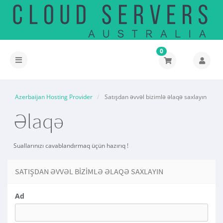
0
Naviqasiyaya
keçid
Azerbaijan Hosting Provider
Satışdan əvvəl bizimlə əlaqə saxlayın
Əlaqə
Suallarınızı cavablandırmaq üçün hazırıq !
SATIŞDAN ƏVVƏL BIZIMLƏ ƏLAQƏ SAXLAYIN
Ad